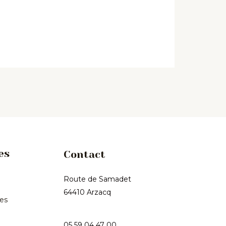
es
Contact
Route de Samadet
64410 Arzacq
les
05 59 04 47 00