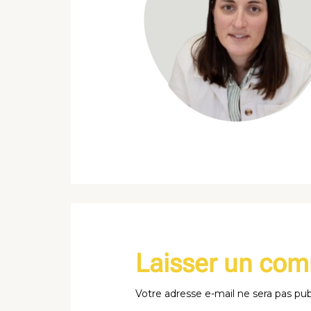
Laisser un co
Votre adresse e-mail ne sera pas pub