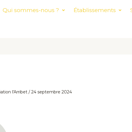
Qui sommes-nous ?
Établissements
ation l'Arribet
/
24 septembre 2024