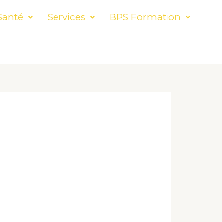
Santé
Services
BPS Formation