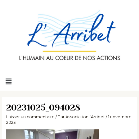
Aller
au
contenu
Menu
20231025_094028
Laisser un commentaire
/ Par
Association l'Arribet
/
1 novembre
2023