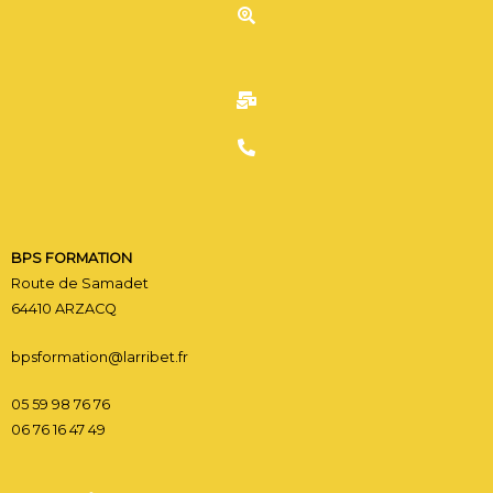
C
CONTACT BPS FORMATI
BPS FORMATION
Route de Samadet
64410 ARZACQ
bpsformation@larribet.fr
05 59 98 76 76
06 76 16 47 49