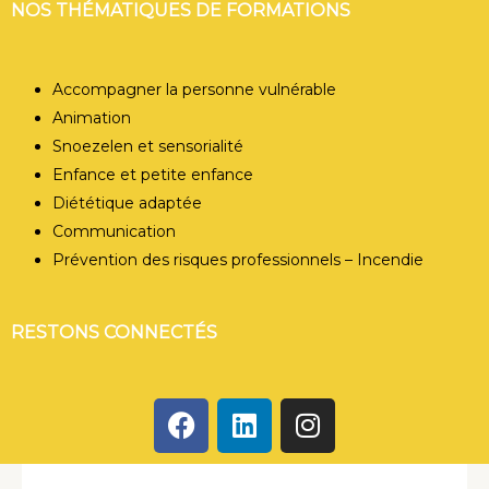
NOS THÉMATIQUES DE FORMATIONS
Accompagner la personne vulnérable
Animation
Snoezelen et sensorialité
Enfance et petite enfance
Diététique adaptée
Communication
Prévention des risques professionnels – Incendie
RESTONS CONNECTÉS
F
L
I
a
i
n
c
n
s