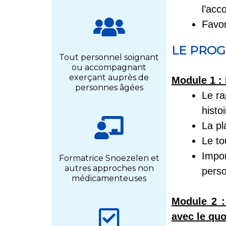
l’acc
Favor
LE PRO
Tout personnel soignant
ou
accompagnant
exerçant auprès
de
Module 1 :
personnes âgées
Le ra
histo
La pl
Le to
Impor
Formatrice Snoezelen et
autres approches non
pers
médicamenteuses
Module 2 
avec le quo