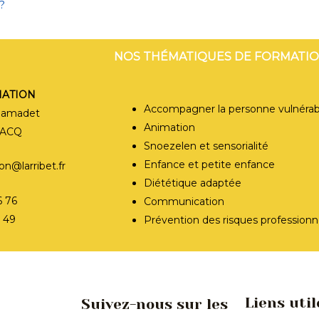
?
 BPS FORMATI
NOS THÉMATIQUES DE FORMATI
MATION
Accompagner la personne vulnérab
Samadet
Animation
ZACQ
Snoezelen et sensorialité
Enfance et petite enfance
n@larribet.fr
Diététique adaptée
6 76
Communication
7 49
Prévention des risques professionn
Liens util
Suivez-nous sur les