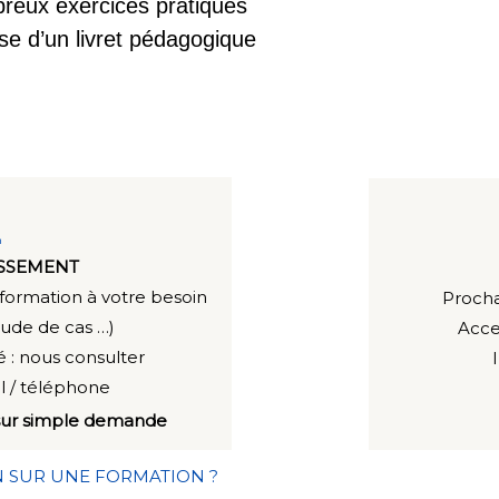
reux exercices pratiques
e d’un livret pédagogique
ISSEMENT
a formation à votre besoin
Procha
tude de cas …)
Acce
 : n
ous consulter
il / téléphone
é sur simple demande
N SUR UNE FORMATION ?