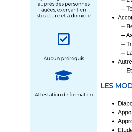
auprès des personnes
– Te
âgées, exerçant en
structure et à domicile
Accom
– Bes
– Asp
– Tra
– La
Aucun prérequis
Autre
– Et
LES MOD
Attestation de formation
Diap
Appor
Appro
Etude