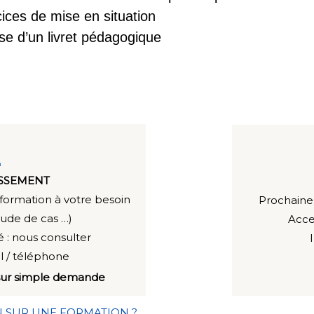
ices de mise en situation
e d’un livret pédagogique
ISSEMENT
a formation à votre besoin
Prochaine 
tude de cas …)
Acce
 : n
ous consulter
il / téléphone
é sur simple demande
N SUR UNE FORMATION ?