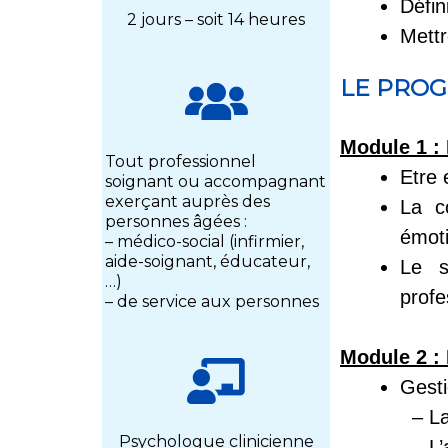
Défin
2 jours – soit 14 heures
Mettr
LE PRO
Module 1 :
Tout professionnel
Etre 
soignant ou accompagnant
exerçant auprès des
La c
personnes âgées :
émot
– médico-social (infirmier,
aide-soignant, éducateur,
Le s
…)
profe
– de service aux personnes
Module 2 :
Gesti
– La 
Psychologue clinicienne
– L’a