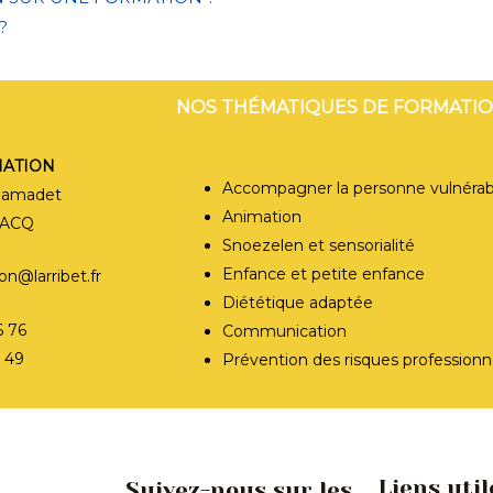
?
 BPS FORMATI
NOS THÉMATIQUES DE FORMATI
MATION
Accompagner la personne vulnérab
Samadet
Animation
ZACQ
Snoezelen et sensorialité
Enfance et petite enfance
n@larribet.fr
Diététique adaptée
6 76
Communication
7 49
Prévention des risques professionn
Liens util
Suivez-nous sur les