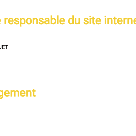
e responsable du site intern
UET
ergement