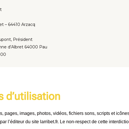
et
et – 64410 Arzacq
upont, Président
anne d’Albret 64000 Pau
7 00
 d’utilisation
, pages, images, photos, vidéos, fichiers sons, scripts et icônes p
 l’éditeur du site larribet.fr. Le non-respect de cette interdic