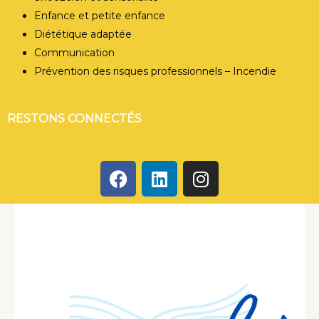
Enfance et petite enfance
Diététique adaptée
Communication
Prévention des risques professionnels – Incendie
RESTONS CONNECTÉS
F
L
I
a
i
n
c
n
s
e
k
t
b
e
a
o
d
g
o
i
r
k
n
a
m